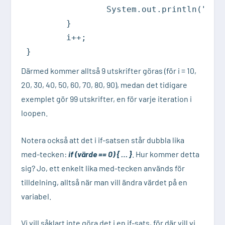
		System.out.println("Iteration: "+i);

	}

	i++;

}
Därmed kommer alltså 9 utskrifter göras (för i = 10,
20, 30, 40, 50, 60, 70, 80, 90), medan det tidigare
exemplet gör 99 utskrifter, en för varje iteration i
loopen.
Notera också att det i if-satsen står dubbla lika
med-tecken:
if (värde == 0) { … }
. Hur kommer detta
sig? Jo, ett enkelt lika med-tecken används för
tilldelning, alltså när man vill ändra värdet på en
variabel.
Vi vill såklart inte göra det i en if-sats, för där vill vi