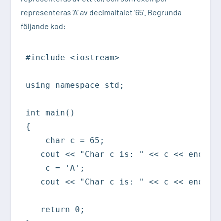
representeras ‘A’ av decimaltalet ’65’. Begrunda
följande kod:
#include <iostream>

using namespace std;

int main()

{

    char c = 65;

   cout << "Char c is: " << c << endl; 

    c = 'A';

   cout << "Char c is: " << c << endl; 

   return 0;
