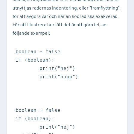
utnyttjas radernas
indentering
, eller “framflyttning”,
för att avgöra var och när en kodrad ska exekveras.
För att illustrera hur lätt det är att göra fel, se
följande exempel:
boolean = false

if (boolean):

	print("hej")

	print("hopp")

boolean = false

if (boolean):

	print("hej")
