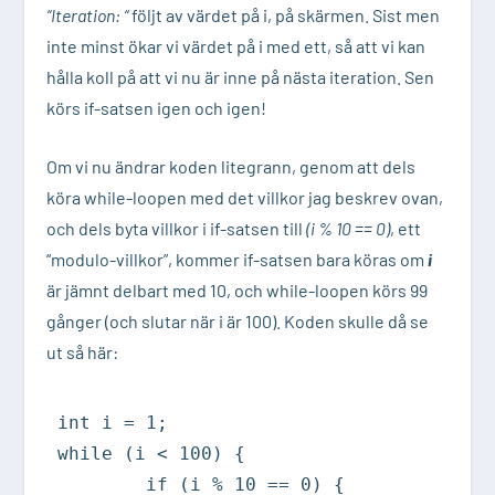
“Iteration: “
följt av värdet på i, på skärmen. Sist men
inte minst ökar vi värdet på i med ett, så att vi kan
hålla koll på att vi nu är inne på nästa iteration. Sen
körs if-satsen igen och igen!
Om vi nu ändrar koden litegrann, genom att dels
köra while-loopen med det villkor jag beskrev ovan,
och dels byta villkor i if-satsen till
(i % 10 == 0)
, ett
“modulo-villkor”
, kommer if-satsen bara köras om
i
är jämnt delbart med 10, och while-loopen körs 99
gånger (och slutar när i är 100). Koden skulle då se
ut så här:
int i = 1;

while (i < 100) {

	if (i % 10 == 0) {
