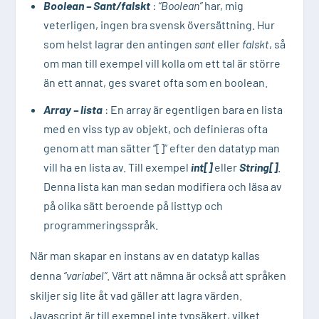
Boolean – Sant/falskt
:
“Boolean”
har, mig
veterligen, ingen bra svensk översättning. Hur
som helst lagrar den antingen
sant
eller
falskt
, så
om man till exempel vill kolla om ett tal är större
än ett annat, ges svaret ofta som en boolean.
Array – lista
: En array är egentligen bara en lista
med en viss typ av objekt, och definieras ofta
genom att man sätter “[]” efter den datatyp man
vill ha en lista av. Till exempel
int[]
eller
String[]
.
Denna lista kan man sedan modifiera och läsa av
på olika sätt beroende på listtyp och
programmeringsspråk.
När man skapar en instans av en datatyp kallas
denna
“variabel”
. Värt att nämna är också att språken
skiljer sig lite åt vad gäller att lagra värden.
Javascript är till exempel inte typsäkert, vilket