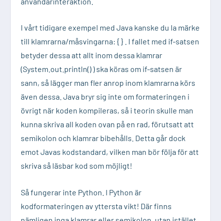
användarinteraktion.
I vårt tidigare exempel med Java kanske du la märke
till klamrarna/måsvingarna: { } . I fallet med if-satsen
betyder dessa att allt inom dessa klamrar
(System.out.println() ) ska köras om if-satsen är
sann, så lägger man fler anrop inom klamrarna körs
även dessa. Java bryr sig inte om formateringen i
övrigt när koden kompileras, så i teorin skulle man
kunna skriva all koden ovan på en rad, förutsatt att
semikolon och klamrar bibehålls. Detta går dock
emot
Javas kodstandard
, vilken man bör följa för att
skriva så läsbar kod som möjligt!
Så fungerar inte Python. I Python är
kodformateringen av yttersta vikt! Där finns
nämligen inga klamrar eller semikolon, utan istället