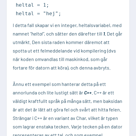
heltal = 1;

heltal = "hej";
I detta fall skapar vi en integer, heltalsvariabel, med
namnet
“heltal”
, och sätter den därefter till
1
. Det går
utmärkt. Den sista raden kommer däremot att
spotta ut ett felmeddelande vid kompilering (dvs
när koden omvandlas till maskinkod, som går
fortare för datorn att köra), och denna avbryts.
Ännu ett exempel som hanterar detta på ett
annorlunda och lite lustigt sätt är
C++
. C++ är ett
väldigt kraftfullt språk på många sätt, men baksidan
är att det är lätt att göra fel och svårt att hitta felen.
Strängar i C++ är en variant av Char, vilket är typen
som lagrar enstaka tecken. Varje tecken på en dator
representeras av ett tal, och som exempel