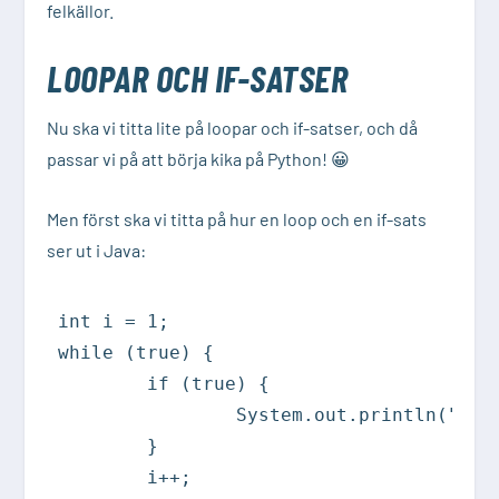
felkällor.
LOOPAR OCH IF-SATSER
Nu ska vi titta lite på loopar och if-satser, och då
passar vi på att börja kika på Python! 😀
Men först ska vi titta på hur en loop och en if-sats
ser ut i Java:
int i = 1;

while (true) {

	if (true) {

		System.out.println("Iteration: "+i);

	}

	i++;
