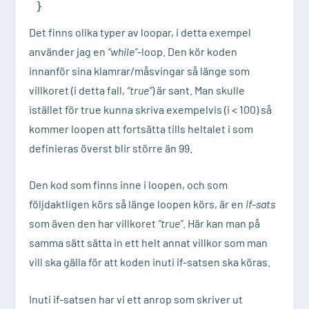
}
Det finns olika typer av loopar, i detta exempel
använder jag en
“while”
-loop. Den kör koden
innanför sina klamrar/måsvingar så länge som
villkoret (i detta fall,
“true”
) är sant. Man skulle
istället för true kunna skriva exempelvis (i < 100) så
kommer loopen att fortsätta tills heltalet i som
definieras överst blir större än 99.
Den kod som finns inne i loopen, och som
följdaktligen körs så länge loopen körs, är en
if-sats
som även den har villkoret
“true”
. Här kan man på
samma sätt sätta in ett helt annat villkor som man
vill ska gälla för att koden inuti if-satsen ska köras.
Inuti if-satsen har vi ett anrop som skriver ut