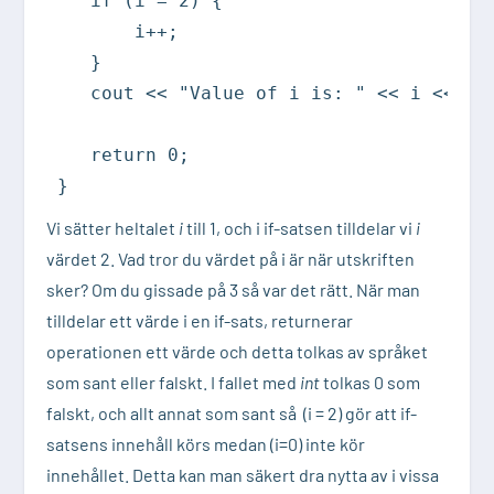
   if (i = 2) {

       i++;

   }

   cout << "Value of i is: " << i << end
   return 0;

}
Vi sätter heltalet
i
till 1, och i if-satsen tilldelar vi
i
värdet 2. Vad tror du värdet på i är när utskriften
sker? Om du gissade på 3 så var det rätt. När man
tilldelar ett värde i en if-sats, returnerar
operationen ett värde och detta tolkas av språket
som sant eller falskt. I fallet med
int
tolkas 0 som
falskt, och allt annat som sant så (i = 2) gör att if-
satsens innehåll körs medan (i=0) inte kör
innehållet. Detta kan man säkert dra nytta av i vissa