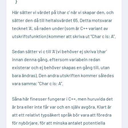
}
Här sätter vi värdet på ‘char c’ när vi skapar den, och
sätter den då till heltalsvärdet 65. Detta motsvarar
tecknet ‘A’, så raden under (som är C++ variant av
utskriftsfunktion) kommer att skriva ut “Char c is: A”.
Sedan sätter vi c till ‘A’ (vi behöver ej skriva ‘char’
innan denna gång, eftersom variabeln redan
existerar och ej behöver skapas en gång till, utan
bara ändras). Den andra utskriften kommer således
vara samma; “Char c is: A”.
Såna här finesser fungerar i C++, men huruvida det
är bra eller inte får var och en själv avgöra. Klart är
att ett relativt typsäkert språk bör vara att föredra
för nybörjare, för att minska antalet potentiella