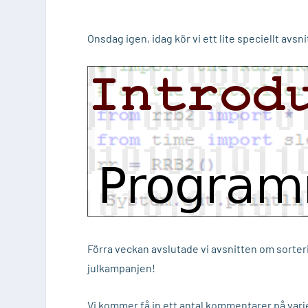
Onsdag igen, idag kör vi ett lite speciellt avsn
Förra veckan avslutade vi avsnitten om sorter
julkampanjen!
Vi kommer få in ett antal kommentarer på varje 