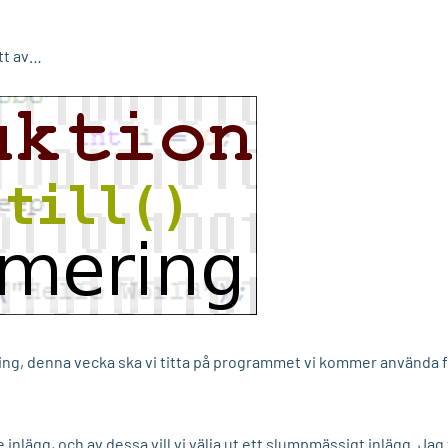
itt av…
ing, denna vecka ska vi titta på programmet vi kommer använda f
inlägg, och av dessa vill vi välja ut ett slumpmässigt inlägg. Jag